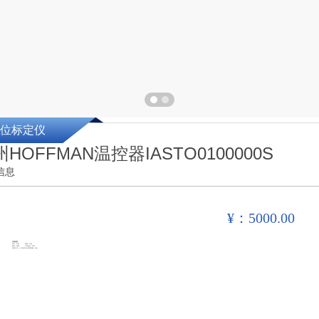
位标定仪
HOFFMAN温控器IASTO0100000S
信息
¥：5000.00
详细参数
型号：可选
规格：可选
材质：其他
工作电压：220V
安装方式：上门安装
产品适用范围：综合