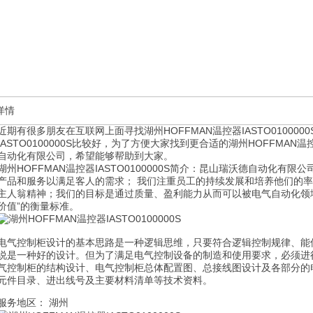
详情
近期有很多朋友在互联网上面寻找湖州HOFFMAN温控器IASTO010000
IASTO0100000S比较好，为了方便大家找到更合适的湖州HOFFMAN温控
自动化有限公司
，希望能够帮助到大家。
湖州HOFFMAN温控器IASTO0100000S简介：
昆山瑞沃德自动化有限公
产品和服务以满足客人的需求； 我们注重员工的持续发展和培养他们的
主人翁精神；我们的目标是通过质量、盈利能力从而可以被电气自动化领
价值”的衡量标准。
电气控制柜设计的基本思路是一种逻辑思维，只要符合逻辑控制规律、能
说是一种好的设计。但为了满足电气控制设备的制造和使用要求，必须进
气控制柜的结构设计、电气控制柜总体配置图、总接线图设计及各部分的
元件目录、进出线号及主要材料清单等技术资料。
服务地区： 湖州