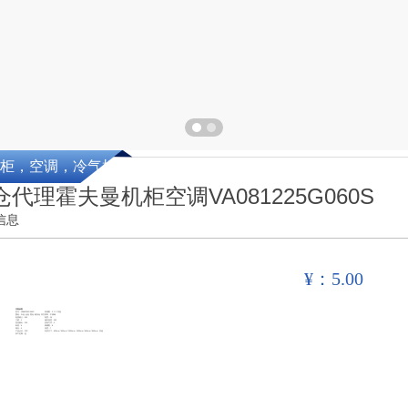
柜，空调，冷气机
仓代理霍夫曼机柜空调VA081225G060S
信息
¥：5.00
详细参数
型号：VA081225G060S
风扇数：1 2 3 其他
颜色：白色 金色 黑色 银灰色 其它
材料：不锈钢
电源输入：200
高度：19
门锁：1
储存温度：300
直流输出：220
安装方式：2
标准：9
插槽数：8
噪音：3
深度：7
产品认证：CCC
外形尺寸：600mm*650mm*1500mm 2000mm*600mm*800mm 其他
加工定制：是