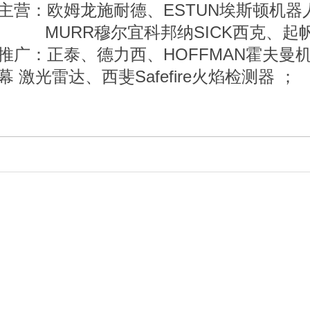
主营：
欧姆龙施耐德、
ESTUN埃斯顿机器
MURR穆尔宜科邦纳SICK西克、起
推广：正泰、德力西、
HOFFMAN霍夫曼
幕 激光雷达、西斐Safefire火焰检测器 ；