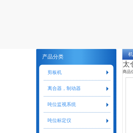
机
产品分类
太
商品
剪板机
离合器，制动器
吨位监视系统
吨位标定仪