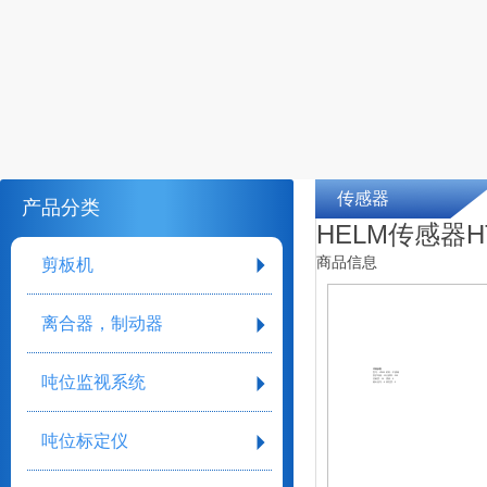
传感器
产品分类
HELM传感器H
商品信息
剪板机
离合器，制动器
详细参数
型号：HT400
材料：不锈钢
吨位监视系统
防护等级：12
分辨率：200
灵敏度：16
漂移：9
输出信号：6
线性度：5
吨位标定仪