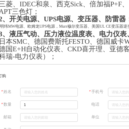
三菱、IDEC和泉、西克Sick、倍加福P+F、
APT三色灯；
2、
开关电源
、
UPS电源、
变压器、防雷器
明纬MW电源、欧姆龙UPS电源，Murr穆尔变压器、美国UL CE变压器
3、
液压气动
、压力液位温度表、电力仪表
日本SMC、德国费斯托FESTO、德国威卡W
德国E+H自动化仪表、CKD喜开理、亚德
科瑞-电力仪表）；
订购
＊
＊
姓名
手机号
＊
数量
电话
邮箱
单位