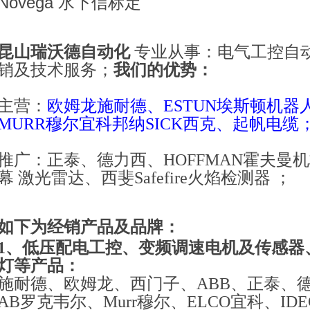
Novega 水下信标定
昆山
瑞沃德自动化
专业从事：电气工控自动
销及技术服务；
我们的优势：
主营：
欧姆龙施耐德、ESTUN埃斯顿机器人
MURR穆尔宜科邦纳SICK西克、起帆电缆
推广：正泰、德力西、HOFFMAN霍夫曼
幕 激光雷达、西斐Safefire火焰检测器 ；
如下为经销产品及品牌：
1、
低压配电
工控、
变频调速
电机
及
传感器
灯等
产品
：
施耐德、欧姆龙、西门子、ABB、正泰、德力
AB罗克韦尔、Murr穆尔、ELCO宜科、IDE