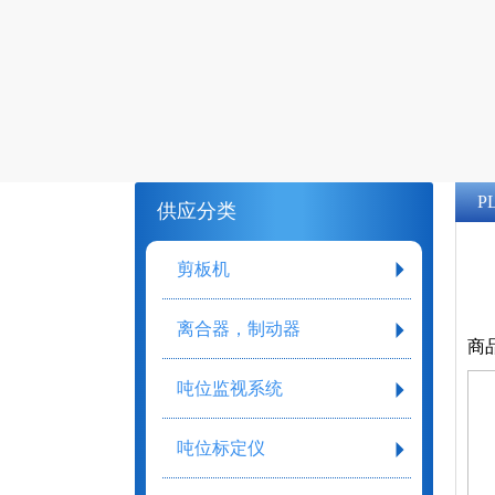
P
供应分类
剪板机
离合器，制动器
商
吨位监视系统
吨位标定仪