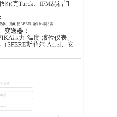
图尔克Turck、IFM易福门
：
逆变器、施耐德ABB浪涌保护器防雷；
、变送器：
IKA压力-温度-液位仪表、
客
（SFERE斯菲尔-Acrel、安