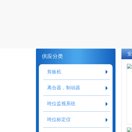
安
供应分类
剪板机
离合器，制动器
吨位监视系统
吨位标定仪