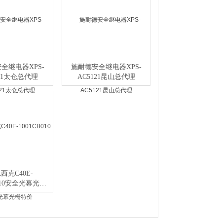
全继电器XPS-
施耐德安全继电器XPS-
121太仓总代理
AC5121昆山总代理
K西克C40E-
B010安全光幕光栅
特价